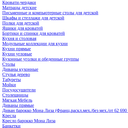
Кровати-чердаки
Матрацы детские
Письменные и компьютерные столы для детской
Шкафы и стеллажи для детской
Полки для детской
Ящики для кроватей
Бортики и спинки для кроватей
Кухня и столовая
Модульные коллекции для кухни
Кухни прямые
Кухни угловые
Кухонные уголки и обеденные группы
Столы
Диваны кухонные
Стулья дерево
Табуреты
Мойки
Посудосушители
Столешницы
Мягкая Мебель
Диваны прямые
Диван барокко Мона Лиза (Франц.раскл.мех./без мех./от 62 690 
Кресла
Кресло барокко Мона Лиза
Банкетки