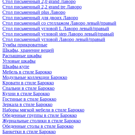
Стол письменный 2,0 grand Лаворо
Стол письменный 2,2 grand tre Лаворо
Стол письменный plus Лаворо
Стол письменный для двоих Лаворо
Стол письменный со стеллажом Лаворо левый/правый
Стол письменный угловой L Лаворо левый/правый
Стол письменный угловой step Лаворо левый/правый
Стол письменный угловой Лаворо левый/правый
Тумбы прикроватные
Шкафы, хранение вещей
Распашные шкафы
Угловые шкафы
Шкафы-купе
Мебель в стиле Барокко
Модульные коллекции Барокко
Кровати в стиле Барокко
Спальни в стиле Барокко
Кухни в стиле Барокко
Гостиные в стиле Барокко
Зеркала в стиле Барокко
Наборы мягкой мебели в стиле Барокко
Обеденные группы в стиле Барокко
Журнальные столики в стиле Барокко
Обеденные столы в стиле Барокко
Банкетки в стиле Барокко