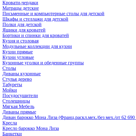
Кровати-чердаки
Матрацы детские
Письменные и компьютерные столы для детской
Шкафы и стеллажи для детской
Полки для детской
Ящики для кроватей
Бортики и спинки для кроватей
Кухня и столовая
Модульные коллекции для кухни
Кухни прямые
Кухни угловые
Кухонные уголки и обеденные группы
Столы
Диваны кухонные
Стулья дерево
Табуреты
Мойки
Посудосушители
Столешницы
Мягкая Мебель
Диваны прямые
Диван барокко Мона Лиза (Франц.раскл.мех./без мех./от 62 690 
Кресла
Кресло барокко Мона Лиза
Банкетки