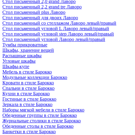
Стол письменный 2,0 grand Лаворо
Стол письменный 2,2 grand tre Лаворо
Стол письменный plus Лаворо
Стол письменный для двоих Лаворо
Стол письменный со стеллажом Лаворо левый/правый
Стол письменный угловой L Лаворо левый/правый
Стол письменный угловой step Лаворо левый/правый
Стол письменный угловой Лаворо левый/правый
Тумбы прикроватные
Шкафы, хранение вещей
Распашные шкафы
Угловые шкафы
Шкафы-купе
Мебель в стиле Барокко
Модульные коллекции Барокко
Кровати в стиле Барокко
Спальни в стиле Барокко
Кухни в стиле Барокко
Гостиные в стиле Барокко
Зеркала в стиле Барокко
Наборы мягкой мебели в стиле Барокко
Обеденные группы в стиле Барокко
Журнальные столики в стиле Барокко
Обеденные столы в стиле Барокко
Банкетки в стиле Барокко