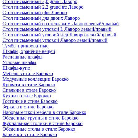
Стол письменный 2,0 grand Лаворо
Стол письменный 2,2 grand tre Лаворо
Стол письменный plus Лаворо
Стол письменный для двоих Лаворо
Стол письменный со стеллажом Лаворо левый/правый
Стол письменный угловой L Лаворо левый/правый
Стол письменный угловой step Лаворо левый/правый
Стол письменный угловой Лаворо левый/правый
Тумбы прикроватные
Шкафы, хранение вещей
Распашные шкафы
Угловые шкафы
Шкафы-купе
Мебель в стиле Барокко
Модульные коллекции Барокко
Кровати в стиле Барокко
Спальни в стиле Барокко
Кухни в стиле Барокко
Гостиные в стиле Барокко
Зеркала в стиле Барокко
Наборы мягкой мебели в стиле Барокко
Обеденные группы в стиле Барокко
Журнальные столики в стиле Барокко
Обеденные столы в стиле Барокко
Банкетки в стиле Барокко