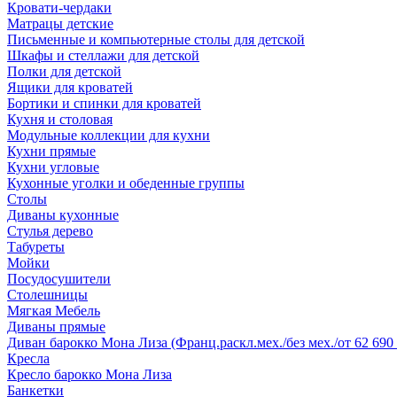
Кровати-чердаки
Матрацы детские
Письменные и компьютерные столы для детской
Шкафы и стеллажи для детской
Полки для детской
Ящики для кроватей
Бортики и спинки для кроватей
Кухня и столовая
Модульные коллекции для кухни
Кухни прямые
Кухни угловые
Кухонные уголки и обеденные группы
Столы
Диваны кухонные
Стулья дерево
Табуреты
Мойки
Посудосушители
Столешницы
Мягкая Мебель
Диваны прямые
Диван барокко Мона Лиза (Франц.раскл.мех./без мех./от 62 690 
Кресла
Кресло барокко Мона Лиза
Банкетки