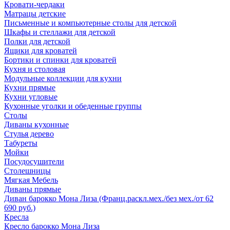
Кровати-чердаки
Матрацы детские
Письменные и компьютерные столы для детской
Шкафы и стеллажи для детской
Полки для детской
Ящики для кроватей
Бортики и спинки для кроватей
Кухня и столовая
Модульные коллекции для кухни
Кухни прямые
Кухни угловые
Кухонные уголки и обеденные группы
Столы
Диваны кухонные
Стулья дерево
Табуреты
Мойки
Посудосушители
Столешницы
Мягкая Мебель
Диваны прямые
Диван барокко Мона Лиза (Франц.раскл.мех./без мех./от 62
690 руб.)
Кресла
Кресло барокко Мона Лиза