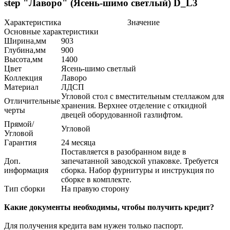
step "Лаворо" (Ясень-шимо светлый) D_L3
Характеристика
Значение
Основные характеристики
Ширина,мм
903
Глубина,мм
900
Высота,мм
1400
Цвет
Ясень-шимо светлый
Коллекция
Лаворо
Материал
ЛДСП
Угловой стол с вместительным стеллажом для
Отличительные
хранения. Верхнее отделение с откидной
черты
двецей оборудованной газлифтом.
Прямой/
Угловой
Угловой
Гарантия
24 месяца
Поставляется в разобранном виде в
Доп.
запечатанной заводской упаковке. Требуется
информация
сборка. Набор фурнитуры и инструкция по
сборке в комплекте.
Тип сборки
На правую сторону
Какие документы необходимы, чтобы получить кредит?
Для получения кредита вам нужен только паспорт.