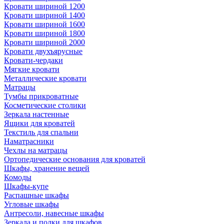
Кровати шириной 1200
Кровати шириной 1400
Кровати шириной 1600
Кровати шириной 1800
Кровати шириной 2000
Кровати двухъярусные
Кровати-чердаки
Мягкие кровати
Металлические кровати
Матрацы
Тумбы прикроватные
Косметические столики
Зеркала настенные
Ящики для кроватей
Текстиль для спальни
Наматрасники
Чехлы на матрацы
Ортопедические основания для кроватей
Шкафы, хранение вещей
Комоды
Шкафы-купе
Распашные шкафы
Угловые шкафы
Антресоли, навесные шкафы
Зеркала и полки для шкафов