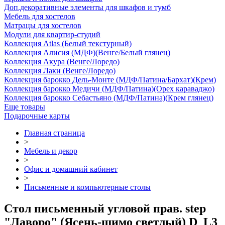
Доп.декоративные элементы для шкафов и тумб
Мебель для хостелов
Матрацы для хостелов
Модули для квартир-студий
Коллекция Atlas (Белый текстурный)
Коллекция Алисия (МДФ)(Венге/Белый глянец)
Коллекция Акура (Венге/Лоредо)
Коллекция Лаки (Венге/Лоредо)
Коллекция барокко Дель-Монте (МДФ/Патина/Бархат)(Крем)
Коллекция барокко Медичи (МДФ/Патина)(Орех караваджо)
Коллекция барокко Себастьяно (МДФ/Патина)(Крем глянец)
Еще товары
Подарочные карты
Главная страница
>
Мебель и декор
>
Офис и домашний кабинет
>
Письменные и компьютерные столы
Стол письменный угловой прав. step
"Лаворо" (Ясень-шимо светлый) D_L3