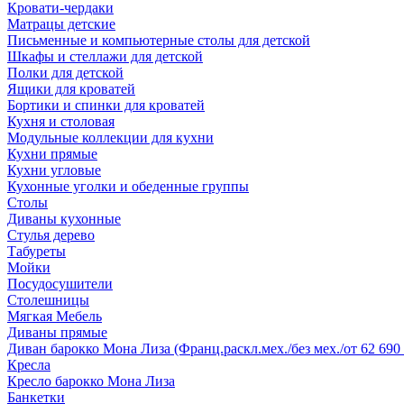
Кровати-чердаки
Матрацы детские
Письменные и компьютерные столы для детской
Шкафы и стеллажи для детской
Полки для детской
Ящики для кроватей
Бортики и спинки для кроватей
Кухня и столовая
Модульные коллекции для кухни
Кухни прямые
Кухни угловые
Кухонные уголки и обеденные группы
Столы
Диваны кухонные
Стулья дерево
Табуреты
Мойки
Посудосушители
Столешницы
Мягкая Мебель
Диваны прямые
Диван барокко Мона Лиза (Франц.раскл.мех./без мех./от 62 690 
Кресла
Кресло барокко Мона Лиза
Банкетки