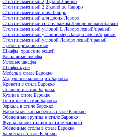
Стол письменный 2,0 grand Лаворо
Стол письменный 2,2 grand tre Лаворо
Стол письменный plus Лаворо
Стол письменный для двоих Лаворо
Стол письменный со стеллажом Лаворо левый/правый
Стол письменный угловой L Лаворо левый/правый
Стол письменный угловой step Лаворо левый/правый
Стол письменный угловой Лаворо левый/правый
Тумбы прикроватные
Шкафы, хранение вещей
Распашные шкафы
Угловые шкафы
Шкафы-купе
Мебель в стиле Барокко
Модульные коллекции Барокко
Кровати в стиле Барокко
Спальни в стиле Барокко
Кухни в стиле Барокко
Гостиные в стиле Барокко
Зеркала в стиле Барокко
Наборы мягкой мебели в стиле Барокко
Обеденные группы в стиле Барокко
Журнальные столики в стиле Барокко
Обеденные столы в стиле Барокко
Банкетки в стиле Барокко