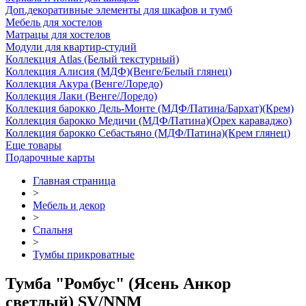
Доп.декоративные элементы для шкафов и тумб
Мебель для хостелов
Матрацы для хостелов
Модули для квартир-студий
Коллекция Atlas (Белый текстурный)
Коллекция Алисия (МДФ)(Венге/Белый глянец)
Коллекция Акура (Венге/Лоредо)
Коллекция Лаки (Венге/Лоредо)
Коллекция барокко Дель-Монте (МДФ/Патина/Бархат)(Крем)
Коллекция барокко Медичи (МДФ/Патина)(Орех караваджо)
Коллекция барокко Себастьяно (МДФ/Патина)(Крем глянец)
Еще товары
Подарочные карты
Главная страница
>
Мебель и декор
>
Спальня
>
Тумбы прикроватные
Тумба "Ромбус" (Ясень Анкор
светлый) SV/NNM