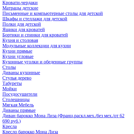
Кровати-чердаки
Матрацы детские
Письменные и компьютерные столы для детской
Шкафы и стеллажи для детской
Полки для детской
Ящики для кроватей
Бортики и спинки для кроватей
Кухня и столовая
Модульные коллекции для кухни
Кухни прямые
Кухни угловые
Кухонные уголки и обеденные группы
Столы
Диваны кухонные
Стулья дерево
Табуреты
Мойки
Посудосушители
Столешницы
Мягкая Мебель
Диваны прямые
Диван барокко Мона Лиза (Франц.раскл.мех./без мех./от 62
690 руб.)
Кресла
Кресло барокко Мона Лиза