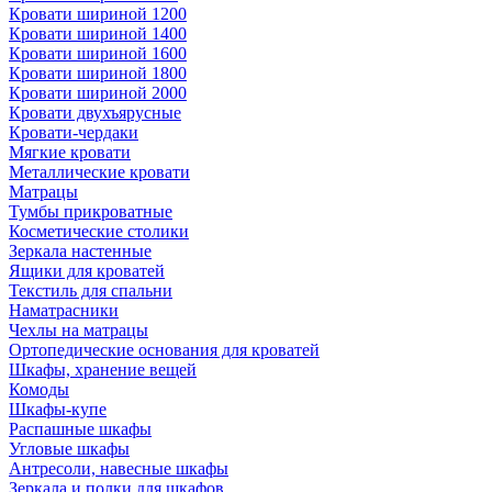
Кровати шириной 1200
Кровати шириной 1400
Кровати шириной 1600
Кровати шириной 1800
Кровати шириной 2000
Кровати двухъярусные
Кровати-чердаки
Мягкие кровати
Металлические кровати
Матрацы
Тумбы прикроватные
Косметические столики
Зеркала настенные
Ящики для кроватей
Текстиль для спальни
Наматрасники
Чехлы на матрацы
Ортопедические основания для кроватей
Шкафы, хранение вещей
Комоды
Шкафы-купе
Распашные шкафы
Угловые шкафы
Антресоли, навесные шкафы
Зеркала и полки для шкафов