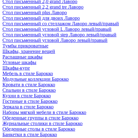
Стол письменный 2,0 grand Лаворо
Стол письменный 2,2 grand tre Лаворо
Стол письменный plus Лаворо
Стол письменный для двоих Лаворо
Стол письменный со стеллажом Лаворо левый/правый
Стол письменный угловой L Лаворо левый/правый
Стол письменный угловой step Лаворо левый/правый
Стол письменный угловой Лаворо левый/правый
Тумбы прикроватные
Шкафы, хранение вещей
Распашные шкафы
Угловые шкафы
Шкафы-купе
Мебель в стиле Барокко
Модульные коллекции Барокко
Кровати в стиле Барокко
Спальни в стиле Барокко
Кухни в стиле Барокко
Гостиные в стиле Барокко
Зеркала в стиле Барокко
Наборы мягкой мебели в стиле Барокко
Обеденные группы в стиле Барокко
Журнальные столики в стиле Барокко
Обеденные столы в стиле Барокко
Банкетки в стиле Барокко