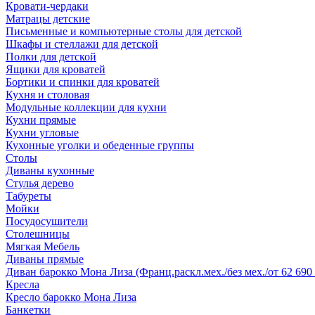
Кровати-чердаки
Матрацы детские
Письменные и компьютерные столы для детской
Шкафы и стеллажи для детской
Полки для детской
Ящики для кроватей
Бортики и спинки для кроватей
Кухня и столовая
Модульные коллекции для кухни
Кухни прямые
Кухни угловые
Кухонные уголки и обеденные группы
Столы
Диваны кухонные
Стулья дерево
Табуреты
Мойки
Посудосушители
Столешницы
Мягкая Мебель
Диваны прямые
Диван барокко Мона Лиза (Франц.раскл.мех./без мех./от 62 690 
Кресла
Кресло барокко Мона Лиза
Банкетки