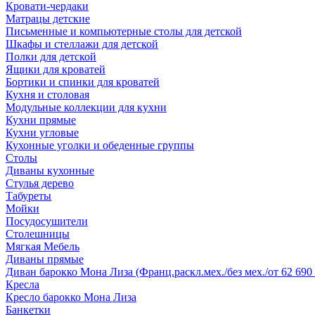
Кровати-чердаки
Матрацы детские
Письменные и компьютерные столы для детской
Шкафы и стеллажи для детской
Полки для детской
Ящики для кроватей
Бортики и спинки для кроватей
Кухня и столовая
Модульные коллекции для кухни
Кухни прямые
Кухни угловые
Кухонные уголки и обеденные группы
Столы
Диваны кухонные
Стулья дерево
Табуреты
Мойки
Посудосушители
Столешницы
Мягкая Мебель
Диваны прямые
Диван барокко Мона Лиза (Франц.раскл.мех./без мех./от 62 690 
Кресла
Кресло барокко Мона Лиза
Банкетки