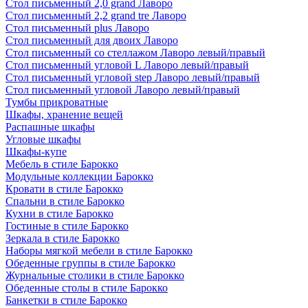
Стол письменный 2,0 grand Лаворо
Стол письменный 2,2 grand tre Лаворо
Стол письменный plus Лаворо
Стол письменный для двоих Лаворо
Стол письменный со стеллажом Лаворо левый/правый
Стол письменный угловой L Лаворо левый/правый
Стол письменный угловой step Лаворо левый/правый
Стол письменный угловой Лаворо левый/правый
Тумбы прикроватные
Шкафы, хранение вещей
Распашные шкафы
Угловые шкафы
Шкафы-купе
Мебель в стиле Барокко
Модульные коллекции Барокко
Кровати в стиле Барокко
Спальни в стиле Барокко
Кухни в стиле Барокко
Гостиные в стиле Барокко
Зеркала в стиле Барокко
Наборы мягкой мебели в стиле Барокко
Обеденные группы в стиле Барокко
Журнальные столики в стиле Барокко
Обеденные столы в стиле Барокко
Банкетки в стиле Барокко