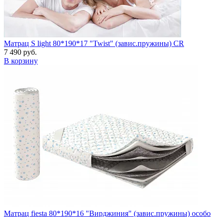
Матрац S light 80*190*17 "Twist" (завис.пружины) CR
7 490 руб.
В корзину
Матрац fiesta 80*190*16 "Вирджиния" (завис.пружины) особо