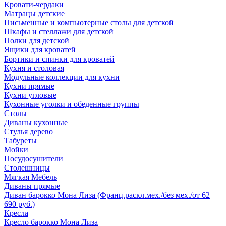
Кровати-чердаки
Матрацы детские
Письменные и компьютерные столы для детской
Шкафы и стеллажи для детской
Полки для детской
Ящики для кроватей
Бортики и спинки для кроватей
Кухня и столовая
Модульные коллекции для кухни
Кухни прямые
Кухни угловые
Кухонные уголки и обеденные группы
Столы
Диваны кухонные
Стулья дерево
Табуреты
Мойки
Посудосушители
Столешницы
Мягкая Мебель
Диваны прямые
Диван барокко Мона Лиза (Франц.раскл.мех./без мех./от 62
690 руб.)
Кресла
Кресло барокко Мона Лиза