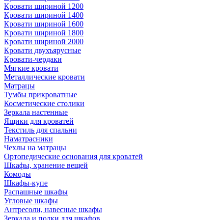
Кровати шириной 1200
Кровати шириной 1400
Кровати шириной 1600
Кровати шириной 1800
Кровати шириной 2000
Кровати двухъярусные
Кровати-чердаки
Мягкие кровати
Металлические кровати
Матрацы
Тумбы прикроватные
Косметические столики
Зеркала настенные
Ящики для кроватей
Текстиль для спальни
Наматрасники
Чехлы на матрацы
Ортопедические основания для кроватей
Шкафы, хранение вещей
Комоды
Шкафы-купе
Распашные шкафы
Угловые шкафы
Антресоли, навесные шкафы
Зеркала и полки для шкафов