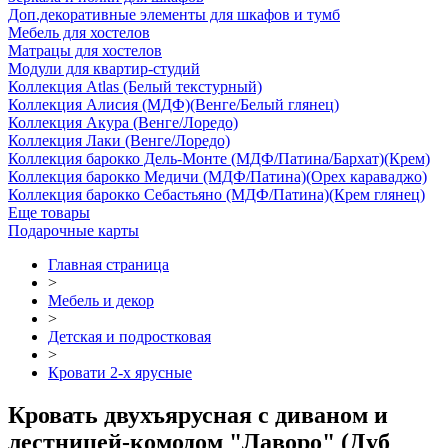
Доп.декоративные элементы для шкафов и тумб
Мебель для хостелов
Матрацы для хостелов
Модули для квартир-студий
Коллекция Atlas (Белый текстурный)
Коллекция Алисия (МДФ)(Венге/Белый глянец)
Коллекция Акура (Венге/Лоредо)
Коллекция Лаки (Венге/Лоредо)
Коллекция барокко Дель-Монте (МДФ/Патина/Бархат)(Крем)
Коллекция барокко Медичи (МДФ/Патина)(Орех караваджо)
Коллекция барокко Себастьяно (МДФ/Патина)(Крем глянец)
Еще товары
Подарочные карты
Главная страница
>
Мебель и декор
>
Детская и подростковая
>
Кровати 2-х ярусные
Кровать двухъярусная с диваном и
лестницей-комодом "Лаворо" (Дуб