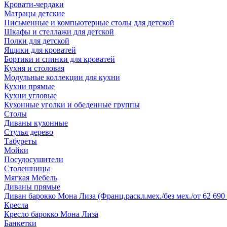
Кровати-чердаки
Матрацы детские
Письменные и компьютерные столы для детской
Шкафы и стеллажи для детской
Полки для детской
Ящики для кроватей
Бортики и спинки для кроватей
Кухня и столовая
Модульные коллекции для кухни
Кухни прямые
Кухни угловые
Кухонные уголки и обеденные группы
Столы
Диваны кухонные
Стулья дерево
Табуреты
Мойки
Посудосушители
Столешницы
Мягкая Мебель
Диваны прямые
Диван барокко Мона Лиза (Франц.раскл.мех./без мех./от 62 690 
Кресла
Кресло барокко Мона Лиза
Банкетки