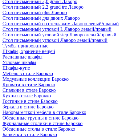
Стол письменный 2,0 grand Лаворо
Стол письменный 2,2 grand tre Лаворо
Стол письменный plus Лаворо
Стол письменный для двоих Лаворо
Стол письменный со стеллажом Лаворо левый/правый
Стол письменный угловой L Лаворо левый/правый
Стол письменный угловой step Лаворо левый/правый
Стол письменный угловой Лаворо левый/правый
Тумбы прикроватные
Шкафы, хранение вещей
Распашные шкафы
Угловые шкафы
Шкафы-купе
Мебель в стиле Барокко
Модульные коллекции Барокко
Кровати в стиле Барокко
Спальни в стиле Барокко
Кухни в стиле Барокко
Гостиные в стиле Барокко
Зеркала в стиле Барокко
Наборы мягкой мебели в стиле Барокко
Обеденные группы в стиле Барокко
Журнальные столики в стиле Барокко
Обеденные столы в стиле Барокко
Банкетки в стиле Барокко