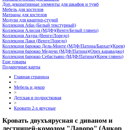
Доп.декоративные элементы для шкафов и тумб
Мебель для хостелов
Матрацы для хостелов
Модули для квартир-студий
Коллекция Atlas (Белый текстурный)
Коллекция Алисия (МДФ)(Венге/Белый глянец)
Коллекция Акура (Венге/Лоредо)
Коллекция Лаки (Венге/Лоредо)
Коллекция барокко Дель-Монте (МДФ/Патина/Бархат)(Крем)
Коллекция барокко Медичи (МДФ/Патина)(Орех караваджо)
Коллекция барокко Себастьяно (МДФ/Патина)(Крем глянец)
Еще товары
Подарочные карты
Главная страница
>
Мебель и декор
>
Детская и подростковая
>
Кровати 2-х ярусные
Кровать двухъярусная с диваном и
лестницей-комодом "Лаворо" (Анкор