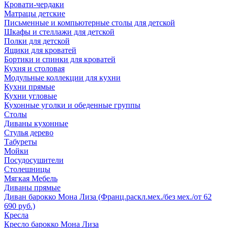
Кровати-чердаки
Матрацы детские
Письменные и компьютерные столы для детской
Шкафы и стеллажи для детской
Полки для детской
Ящики для кроватей
Бортики и спинки для кроватей
Кухня и столовая
Модульные коллекции для кухни
Кухни прямые
Кухни угловые
Кухонные уголки и обеденные группы
Столы
Диваны кухонные
Стулья дерево
Табуреты
Мойки
Посудосушители
Столешницы
Мягкая Мебель
Диваны прямые
Диван барокко Мона Лиза (Франц.раскл.мех./без мех./от 62
690 руб.)
Кресла
Кресло барокко Мона Лиза