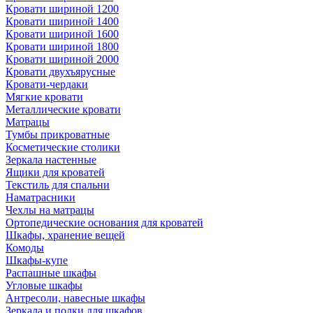
Кровати шириной 1200
Кровати шириной 1400
Кровати шириной 1600
Кровати шириной 1800
Кровати шириной 2000
Кровати двухъярусные
Кровати-чердаки
Мягкие кровати
Металлические кровати
Матрацы
Тумбы прикроватные
Косметические столики
Зеркала настенные
Ящики для кроватей
Текстиль для спальни
Наматрасники
Чехлы на матрацы
Ортопедические основания для кроватей
Шкафы, хранение вещей
Комоды
Шкафы-купе
Распашные шкафы
Угловые шкафы
Антресоли, навесные шкафы
Зеркала и полки для шкафов