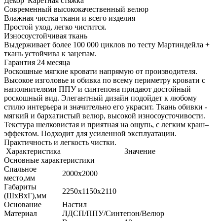
Декор 'Каретная стяжка'
Современный высококачественный велюр
Влажная чистка ткани и всего изделия
Простой уход, легко чистится.
Износоустойчивая ткань
Выдерживает более 100 000 циклов по тесту Мартиндейла +
ткань устойчива к зацепам.
Гарантия 24 месяца
Роскошные мягкие кровати напрямую от производителя.
Высокое изголовье и обивка по всему периметру кровати с
наполнителями ППУ и синтепона придают достойный
роскошный вид. Элегантный дизайн подойдет к любому
стилю интерьера и значительно его украсит. Ткань обивки -
мягкий и бархатистый велюр, высокой износоусточивости.
Текстура шелковистая и приятная на ощупь, с легким краш–
эффектом. Подходит для усиленной эксплуатации.
Практичность и легкость чистки.
Характеристика
Значение
Основные характеристики
Спальное
2000х2000
место,мм
Габариты
2250х1150х2110
(ШхВхГ),мм
Основание
Настил
Материал
ЛДСП/ППУ/Синтепон/Велюр