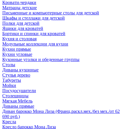
Кровати-чердаки
Матрацы детские
Письменные и компьютерные столы для детской
Шкафы и стеллажи для детской
Полки для детской
Ящики для кроватей
Бортики и спинки для кроватей
Кухня и столовая
Модульные коллекции для кухни
Кухни прямые
Кухни угловые
Кухонные уголки и обеденные группы
Столы
Диваны кухонные
Стулья дерево
Табуреты
Мойки
Посудосушители
Столешницы
Мягкая Мебель
Диваны прямые
Диван барокко Мона Лиза (Франц.раскл.мех./без мех./от 62
690 руб.)
Кресла
Кресло барокко Мона Лиза