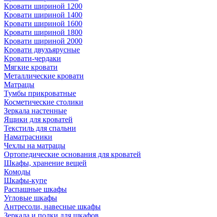
Кровати шириной 1200
Кровати шириной 1400
Кровати шириной 1600
Кровати шириной 1800
Кровати шириной 2000
Кровати двухъярусные
Кровати-чердаки
Мягкие кровати
Металлические кровати
Матрацы
Тумбы прикроватные
Косметические столики
Зеркала настенные
Ящики для кроватей
Текстиль для спальни
Наматрасники
Чехлы на матрацы
Ортопедические основания для кроватей
Шкафы, хранение вещей
Комоды
Шкафы-купе
Распашные шкафы
Угловые шкафы
Антресоли, навесные шкафы
Зеркала и полки для шкафов