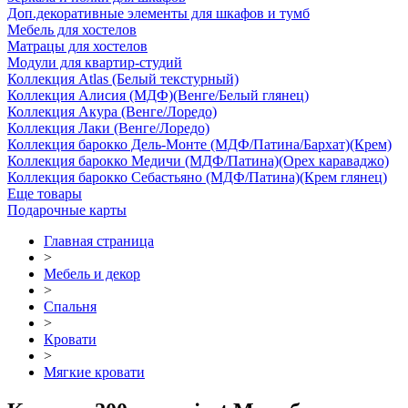
Доп.декоративные элементы для шкафов и тумб
Мебель для хостелов
Матрацы для хостелов
Модули для квартир-студий
Коллекция Atlas (Белый текстурный)
Коллекция Алисия (МДФ)(Венге/Белый глянец)
Коллекция Акура (Венге/Лоредо)
Коллекция Лаки (Венге/Лоредо)
Коллекция барокко Дель-Монте (МДФ/Патина/Бархат)(Крем)
Коллекция барокко Медичи (МДФ/Патина)(Орех караваджо)
Коллекция барокко Себастьяно (МДФ/Патина)(Крем глянец)
Еще товары
Подарочные карты
Главная страница
>
Мебель и декор
>
Спальня
>
Кровати
>
Мягкие кровати