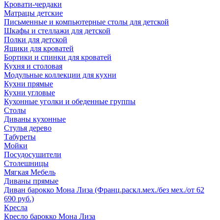
Кровати-чердаки
Матрацы детские
Письменные и компьютерные столы для детской
Шкафы и стеллажи для детской
Полки для детской
Ящики для кроватей
Бортики и спинки для кроватей
Кухня и столовая
Модульные коллекции для кухни
Кухни прямые
Кухни угловые
Кухонные уголки и обеденные группы
Столы
Диваны кухонные
Стулья дерево
Табуреты
Мойки
Посудосушители
Столешницы
Мягкая Мебель
Диваны прямые
Диван барокко Мона Лиза (Франц.раскл.мех./без мех./от 62
690 руб.)
Кресла
Кресло барокко Мона Лиза