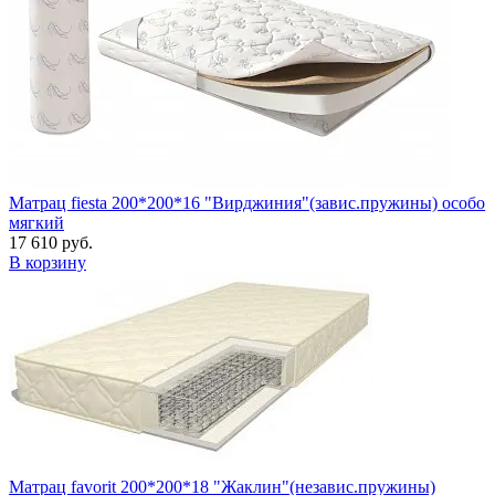
Матрац fiesta 200*200*16 "Вирджиния"(завис.пружины) особо
мягкий
17 610 руб.
В корзину
Матрац favorit 200*200*18 "Жаклин"(независ.пружины)