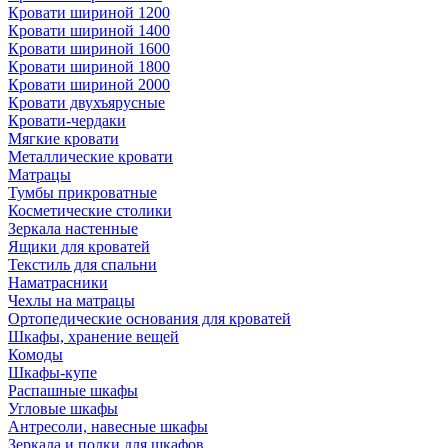
Кровати шириной 1200
Кровати шириной 1400
Кровати шириной 1600
Кровати шириной 1800
Кровати шириной 2000
Кровати двухъярусные
Кровати-чердаки
Мягкие кровати
Металлические кровати
Матрацы
Тумбы прикроватные
Косметические столики
Зеркала настенные
Ящики для кроватей
Текстиль для спальни
Наматрасники
Чехлы на матрацы
Ортопедические основания для кроватей
Шкафы, хранение вещей
Комоды
Шкафы-купе
Распашные шкафы
Угловые шкафы
Антресоли, навесные шкафы
Зеркала и полки для шкафов