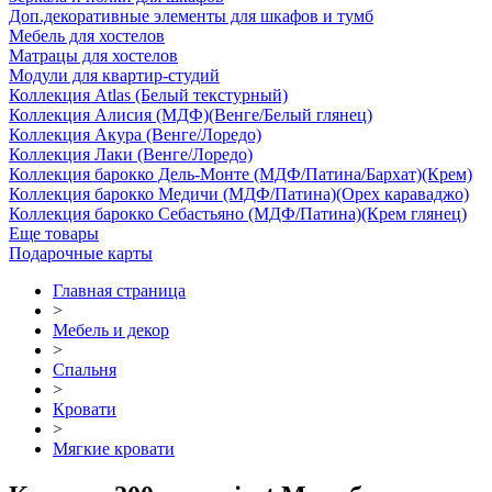
Доп.декоративные элементы для шкафов и тумб
Мебель для хостелов
Матрацы для хостелов
Модули для квартир-студий
Коллекция Atlas (Белый текстурный)
Коллекция Алисия (МДФ)(Венге/Белый глянец)
Коллекция Акура (Венге/Лоредо)
Коллекция Лаки (Венге/Лоредо)
Коллекция барокко Дель-Монте (МДФ/Патина/Бархат)(Крем)
Коллекция барокко Медичи (МДФ/Патина)(Орех караваджо)
Коллекция барокко Себастьяно (МДФ/Патина)(Крем глянец)
Еще товары
Подарочные карты
Главная страница
>
Мебель и декор
>
Спальня
>
Кровати
>
Мягкие кровати