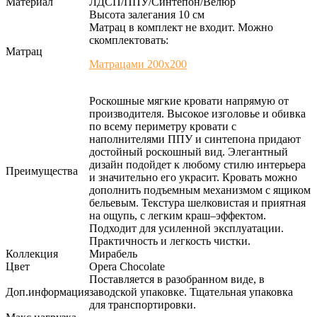
Материал
ЛДСП/ППУ/Синтепон/Велюр
Высота залегания 10 см
Матрац в комплект не входит. Можно
скомплектовать:
Матрац
Матрацами 200х200
Роскошные мягкие кровати напрямую от
производителя. Высокое изголовье и обивка
по всему периметру кровати с
наполнителями ППУ и синтепона придают
достойный роскошный вид. Элегантный
дизайн подойдет к любому стилю интерьера
Преимущества
и значительно его украсит. Кровать можно
дополнить подъемным механизмом с ящиком
бельевым. Текстура шелковистая и приятная
на ощупь, с легким краш–эффектом.
Подходит для усиленной эксплуатации.
Практичность и легкость чистки.
Коллекция
Мирабель
Цвет
Opera Chocolate
Поставляется в разобранном виде, в
Доп.информация
заводской упаковке. Тщательная упаковка
для транспортировки.