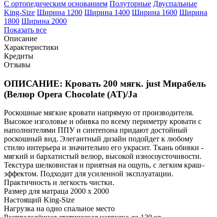
С ортопедическим основанием
Полуторные
Двуспальные
King-Size
Ширина 1200
Ширина 1400
Ширина 1600
Ширина
1800
Ширина 2000
Показать все
Описание
Характеристики
Кредиты
Отзывы
ОПИСАНИЕ: Кровать 200 мягк. just Мирабель
(Велюр Opera Chocolate (AT)/Ja
Роскошные мягкие кровати напрямую от производителя.
Высокое изголовье и обивка по всему периметру кровати с
наполнителями ППУ и синтепона придают достойный
роскошный вид. Элегантный дизайн подойдет к любому
стилю интерьера и значительно его украсит. Ткань обивки -
мягкий и бархатистый велюр, высокой износоусточивости.
Текстура шелковистая и приятная на ощупь, с легким краш–
эффектом. Подходит для усиленной эксплуатации.
Практичность и легкость чистки.
Размер для матраца 2000 x 2000
Настоящий King-Size
Нагрузка на одно спальное место