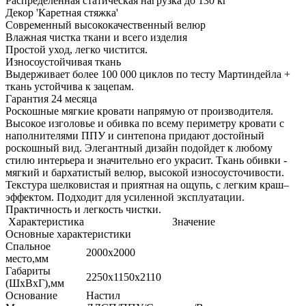
Распределённая статическая нагрузка до 130 кг
Декор 'Каретная стяжка'
Современный высококачественный велюр
Влажная чистка ткани и всего изделия
Простой уход, легко чистится.
Износоустойчивая ткань
Выдерживает более 100 000 циклов по тесту Мартиндейла +
ткань устойчива к зацепам.
Гарантия 24 месяца
Роскошные мягкие кровати напрямую от производителя.
Высокое изголовье и обивка по всему периметру кровати с
наполнителями ППУ и синтепона придают достойный
роскошный вид. Элегантный дизайн подойдет к любому
стилю интерьера и значительно его украсит. Ткань обивки -
мягкий и бархатистый велюр, высокой износоусточивости.
Текстура шелковистая и приятная на ощупь, с легким краш–
эффектом. Подходит для усиленной эксплуатации.
Практичность и легкость чистки.
Характеристика
Значение
Основные характеристики
Спальное
2000х2000
место,мм
Габариты
2250х1150х2110
(ШхВхГ),мм
Основание
Настил