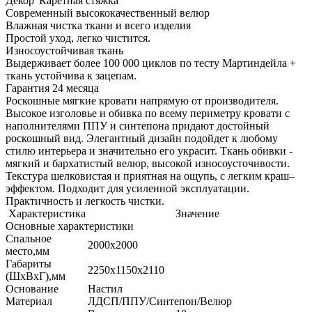
Декор 'Каретная стяжка'
Современный высококачественный велюр
Влажная чистка ткани и всего изделия
Простой уход, легко чистится.
Износоустойчивая ткань
Выдерживает более 100 000 циклов по тесту Мартиндейла +
ткань устойчива к зацепам.
Гарантия 24 месяца
Роскошные мягкие кровати напрямую от производителя.
Высокое изголовье и обивка по всему периметру кровати с
наполнителями ППУ и синтепона придают достойный
роскошный вид. Элегантный дизайн подойдет к любому
стилю интерьера и значительно его украсит. Ткань обивки -
мягкий и бархатистый велюр, высокой износоусточивости.
Текстура шелковистая и приятная на ощупь, с легким краш–
эффектом. Подходит для усиленной эксплуатации.
Практичность и легкость чистки.
Характеристика
Значение
Основные характеристики
Спальное
2000х2000
место,мм
Габариты
2250х1150х2110
(ШхВхГ),мм
Основание
Настил
Материал
ЛДСП/ППУ/Синтепон/Велюр