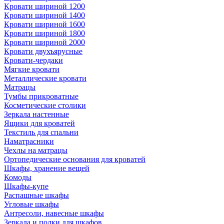
Кровати шириной 1200
Кровати шириной 1400
Кровати шириной 1600
Кровати шириной 1800
Кровати шириной 2000
Кровати двухъярусные
Кровати-чердаки
Мягкие кровати
Металлические кровати
Матрацы
Тумбы прикроватные
Косметические столики
Зеркала настенные
Ящики для кроватей
Текстиль для спальни
Наматрасники
Чехлы на матрацы
Ортопедические основания для кроватей
Шкафы, хранение вещей
Комоды
Шкафы-купе
Распашные шкафы
Угловые шкафы
Антресоли, навесные шкафы
Зеркала и полки для шкафов