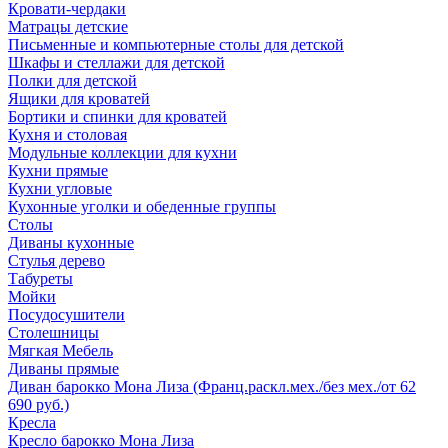
Кровати-чердаки
Матрацы детские
Письменные и компьютерные столы для детской
Шкафы и стеллажи для детской
Полки для детской
Ящики для кроватей
Бортики и спинки для кроватей
Кухня и столовая
Модульные коллекции для кухни
Кухни прямые
Кухни угловые
Кухонные уголки и обеденные группы
Столы
Диваны кухонные
Стулья дерево
Табуреты
Мойки
Посудосушители
Столешницы
Мягкая Мебель
Диваны прямые
Диван барокко Мона Лиза (Франц.раскл.мех./без мех./от 62
690 руб.)
Кресла
Кресло барокко Мона Лиза