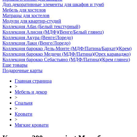
Доп.декоративные элементы для шкафов и тумб
Мебель для хостелов
Матрацы для хостелов
Модули для квартир-студий
Коллекция Atlas (Белый текстурный)
Коллекция Алисия (МДФ)(Венге/Белый глянец)
Коллекция Акура (Венге/Лоредо)
Коллекция Лаки (Венге/Лоредо)
Коллекция барокко Дель-Монте (МДФ/Патина/Бархат)(Крем)
Коллекция барокко Медичи (МДФ/Патина)(Орех караваджо)
Коллекция барокко Себастьяно (МДФ/Патина)(Крем глянец)
Еще товары
Подарочные карты
Главная страница
>
Мебель и декор
>
Спальня
>
Кровати
>
Мягкие кровати