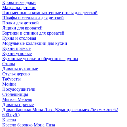
Кровати-чердаки
Матрацы детские
Письменные и компьютерные столы для детской
Шкафы и стеллажи для детской
Полки для детской
Ящики для кроватей
Бортики и спинки для кроватей
Кухня и столовая
Модульные коллекции для кухни
Кухни прямые
Кухни угловые
Кухонные уголки и обеденные группы
Столы
Диваны кухонные
Стулья дерево
Табуреты
Мойки
Посудосушители
Столешницы
Мягкая Мебель
Диваны прямые
Диван барокко Мона Лиза (Франц.раскл.мех./без мех./от 62
690 руб.)
Кресла
Кресло барокко Мона Лиза