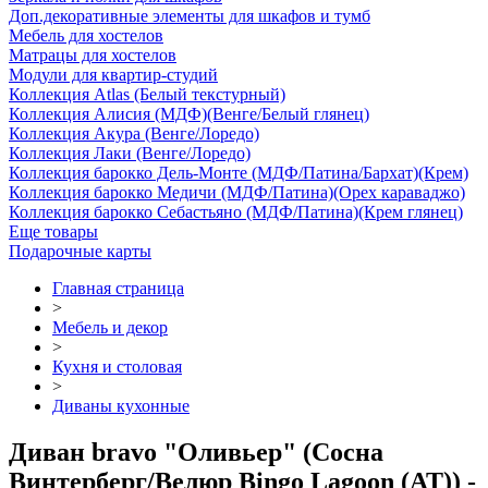
Доп.декоративные элементы для шкафов и тумб
Мебель для хостелов
Матрацы для хостелов
Модули для квартир-студий
Коллекция Atlas (Белый текстурный)
Коллекция Алисия (МДФ)(Венге/Белый глянец)
Коллекция Акура (Венге/Лоредо)
Коллекция Лаки (Венге/Лоредо)
Коллекция барокко Дель-Монте (МДФ/Патина/Бархат)(Крем)
Коллекция барокко Медичи (МДФ/Патина)(Орех караваджо)
Коллекция барокко Себастьяно (МДФ/Патина)(Крем глянец)
Еще товары
Подарочные карты
Главная страница
>
Мебель и декор
>
Кухня и столовая
>
Диваны кухонные
Диван bravo "Оливьер" (Сосна
Винтерберг/Велюр Bingo Lagoon (AT)) -