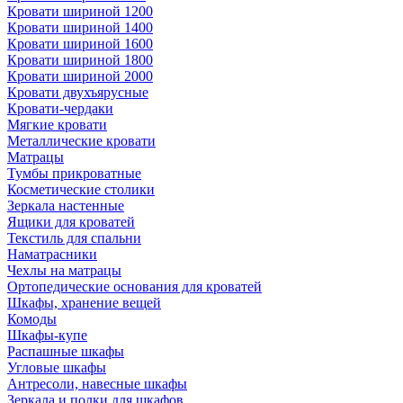
Кровати шириной 1200
Кровати шириной 1400
Кровати шириной 1600
Кровати шириной 1800
Кровати шириной 2000
Кровати двухъярусные
Кровати-чердаки
Мягкие кровати
Металлические кровати
Матрацы
Тумбы прикроватные
Косметические столики
Зеркала настенные
Ящики для кроватей
Текстиль для спальни
Наматрасники
Чехлы на матрацы
Ортопедические основания для кроватей
Шкафы, хранение вещей
Комоды
Шкафы-купе
Распашные шкафы
Угловые шкафы
Антресоли, навесные шкафы
Зеркала и полки для шкафов